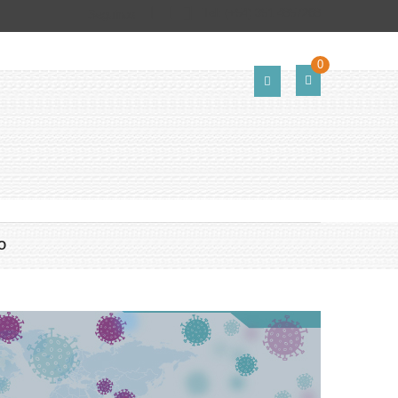
Tel:
(+54) 351 4857268
Seguinos
0
O