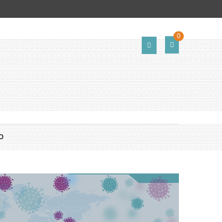
Tel:
(+54) 351 4857268
Seguinos
0
O