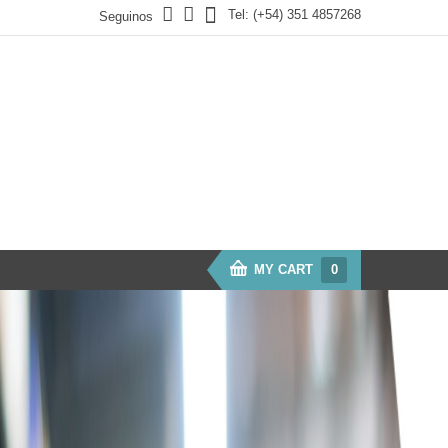
Tel:
(+54) 351 4857268
Seguinos
MY CART
0