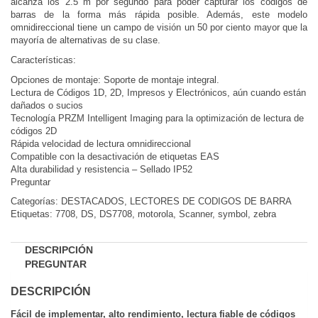
alcanza los 2.5 m por segundo para poder capturar los códigos de
barras de la forma más rápida posible. Además, este modelo
omnidireccional tiene un campo de visión un 50 por ciento mayor que la
mayoría de alternativas de su clase.
Características:
Opciones de montaje: Soporte de montaje integral.
Lectura de Códigos 1D, 2D, Impresos y Electrónicos, aún cuando están
dañados o sucios
Tecnología PRZM Intelligent Imaging para la optimización de lectura de
códigos 2D
Rápida velocidad de lectura omnidireccional
Compatible con la desactivación de etiquetas EAS
Alta durabilidad y resistencia – Sellado IP52
Preguntar
Comparar
Categorías:
DESTACADOS
,
LECTORES DE CODIGOS DE BARRA
Etiquetas:
7708
,
DS
,
DS7708
,
motorola
,
Scanner
,
symbol
,
zebra
DESCRIPCIÓN
PREGUNTAR
DESCRIPCIÓN
Fácil de implementar, alto rendimiento, lectura fiable de códigos