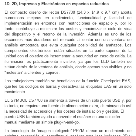
1D, 2D, Impresos y Electrónicos en espacios reducidos
El compacto diseño del lector DS7708 (14.3 x 14.9 x 9.7 cm) aporta
numerosas mejoras en rendimiento, funcionalidad y facilidad de
implementación en entornos con restricciones de espacio y, por lo
tanto, contribuye a minimizar los costes y maximizar el ciclo de vida
del dispositivo y el retorno de la inversión. Además es uno de los
escáneres más duraderos del mercado al contar con una ventana de
análisis empotrada que evita cualquier posibilidad de arañazos. Los
componentes electrónicos están situados en la parte superior de la
unidad con el objetivo de incrementar la seguridad en caso de caída. La
iluminación es prácticamente invisible, ya que los LED también se
sitúan detrás de la ventana de análisis, donde apenas son visibles y no
“molestan” a clientes y cajeros.
Los trabajadores también se benefician de la función Checkpoint EAS,
que lee los códigos de barras y desactiva las etiquetas EAS en un solo
movimiento.
EL SYMBOL DS7708 se alimenta a través de un solo puerto USB y, por
lo tanto, no requiere una fuente de alimentación extra, disminuyendo así
la necesidad de accesorios y los costes de instalación y gestión. El
puerto USB también ayuda a convertir el escáner en una solución
manual mediante un simple plug-in-and-go.
La tecnología de “imagen inteligente” PRZM ofrece un rendimiento de