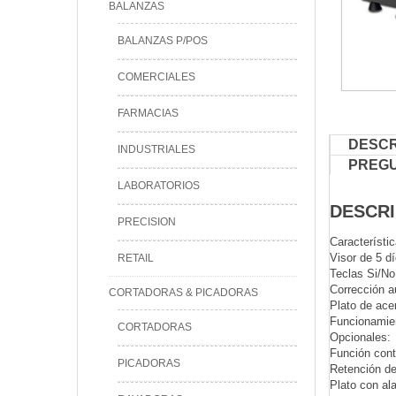
BALANZAS
BALANZAS P/POS
COMERCIALES
FARMACIAS
DESCR
INDUSTRIALES
PREG
LABORATORIOS
DESCRI
PRECISION
Característic
Visor de 5 dí
RETAIL
Teclas Si/No
Corrección a
CORTADORAS & PICADORAS
Plato de ace
Funcionamie
CORTADORAS
Opcionales:
Función cont
PICADORAS
Retención d
Plato con al