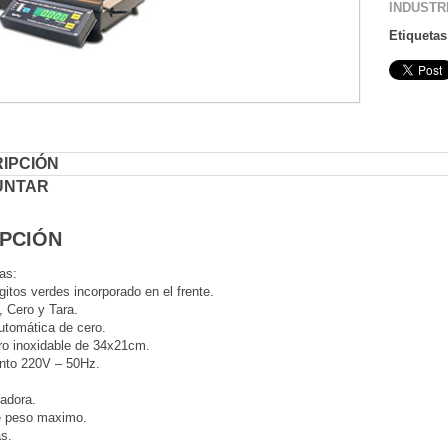
INDUSTR
Etiqueta
IPCIÓN
UNTAR
PCIÓN
as:
gitos verdes incorporado en el frente.
, Cero y Tara.
utomática de cero.
ro inoxidable de 34x21cm.
nto 220V – 50Hz.
adora.
e peso maximo.
as.