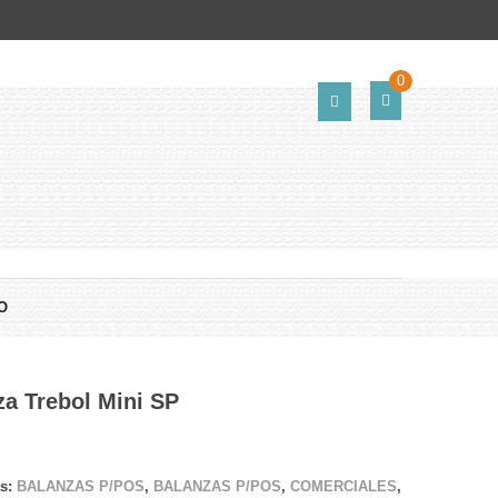
Tel:
(+54) 351 4857268
Seguinos
0
O
za Trebol Mini SP
as:
BALANZAS P/POS
,
BALANZAS P/POS
,
COMERCIALES
,