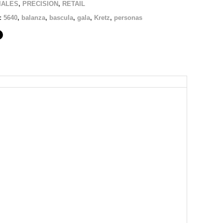
IALES
,
PRECISION
,
RETAIL
s:
5640
,
balanza
,
bascula
,
gala
,
Kretz
,
personas