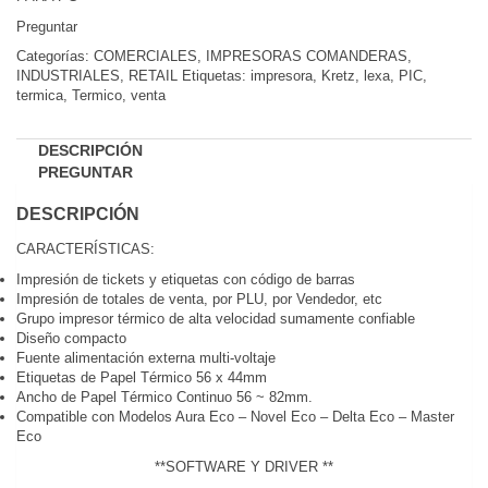
Preguntar
Comparar
Categorías:
COMERCIALES
,
IMPRESORAS COMANDERAS
,
INDUSTRIALES
,
RETAIL
Etiquetas:
impresora
,
Kretz
,
lexa
,
PIC
,
termica
,
Termico
,
venta
DESCRIPCIÓN
PREGUNTAR
DESCRIPCIÓN
CARACTERÍSTICAS:
Impresión de tickets y etiquetas con código de barras
Impresión de totales de venta, por PLU, por Vendedor, etc
Grupo impresor térmico de alta velocidad sumamente confiable
Diseño compacto
Fuente alimentación externa multi-voltaje
Etiquetas de Papel Térmico 56 x 44mm
Ancho de Papel Térmico Continuo 56 ~ 82mm.
Compatible con Modelos Aura Eco – Novel Eco – Delta Eco – Master
Eco
**SOFTWARE Y DRIVER **