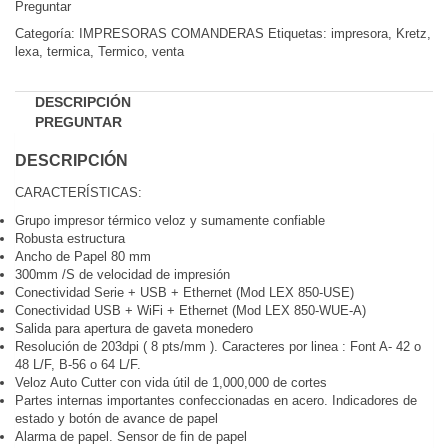
Preguntar
Comparar
Categoría:
IMPRESORAS COMANDERAS
Etiquetas:
impresora
,
Kretz
,
lexa
,
termica
,
Termico
,
venta
DESCRIPCIÓN
PREGUNTAR
DESCRIPCIÓN
CARACTERÍSTICAS:
Grupo impresor térmico veloz y sumamente confiable
Robusta estructura
Ancho de Papel 80 mm
300mm /S de velocidad de impresión
Conectividad Serie + USB + Ethernet (Mod LEX 850-USE)
Conectividad USB + WiFi + Ethernet (Mod LEX 850-WUE-A)
Salida para apertura de gaveta monedero
Resolución de 203dpi ( 8 pts/mm ). Caracteres por linea : Font A- 42 o
48 L/F, B-56 o 64 L/F.
Veloz Auto Cutter con vida útil de 1,000,000 de cortes
Partes internas importantes confeccionadas en acero. Indicadores de
estado y botón de avance de papel
Alarma de papel. Sensor de fin de papel