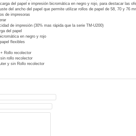
l carga del papel e impresión bicromática en negro y rojo, para destacar las o
juste del ancho del papel que permite utilizar rollos de papel de 58, 70 y 76 
os de impresoras
erar
cidad de impresión (30% mas rápida que la serie TM-U200)
rga del papel
bicromática en negro y rojo
papel flexibles
+ Rollo recolector
sin rollo recolector
ter y sin Rollo recolector