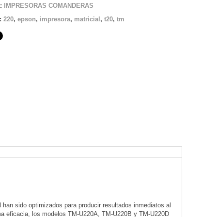
a:
IMPRESORAS COMANDERAS
s:
220
,
epson
,
impresora
,
matricial
,
t20
,
tm
han sido optimizados para producir resultados inmediatos al
xima eficacia, los modelos TM-U220A, TM-U220B y TM-U220D