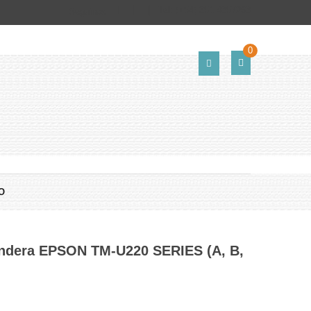
Tel:
(+54) 351 4857268
Seguinos
0
O
dera EPSON TM-U220 SERIES (A, B,